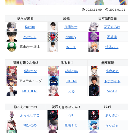
2023.11.09
2023.01.21
奴らが来る
終焉
日本語F自由
Kamito
加藤純一
花芽すみれ
ハセシン
cheeky
不破湊
幕末志士 坂本
もこう
渋谷ハル
明日を繋ぐお母３
るるる！
無双竜騎
猫汰つな
胡桃のあ
小森めと
アステル・レダ
TIE_Ru
トナカイト
MOTHER3
える
VanilLa
桜ふらべにーの
花咲くきゃぷてん！
ｱｼｭﾗ
ふらんしすこ
cpt
ありさか
橘ひなの
兎咲ミミ
らっだぁ