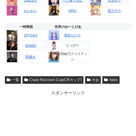
山田涼介
一ノ瀬うるは
空澄セナ
わいわい
NIRU
星川サラ
一時帰国
世界のゆーとぴあ
SPYGEA
勇気ちひろ
とっぴー
SHAKA
吉田綾乃クリスティ
関優太
ー
一覧
Crazy Raccoon Cup(CRカップ)
大会
Apex
スポンサーリンク