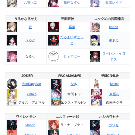
八雲べに
花芽なずな
白雪レイド
うるかなるせえ
三面狂神
エッグめの拷問器具
叶
葛葉
k4sen
だるまいずごっ
うるか
ボドカ
ど
ローレン・イロ
なるせ
じゃすぱー
アス
JOKER
WAGAMAMA’S
卍SIGN4L卍
BobSappAim
Selly
Mainy
常闇トワ
kinako
奈羅花
アルス・アルマル
エクス・アルビオ
西園チグサ
ワイレオモン
ニルファーナ19
ホシカワセナ
ラトナ・プティ
Mondo
カワセ