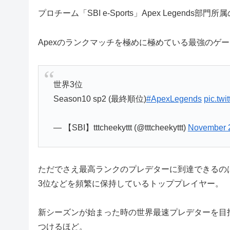
プロチーム「SBI e-Sports」Apex Legends部
Apexのランクマッチを極めに極めている最強のゲ
世界3位
Season10 sp2 (最終順位)
#ApexLegends
pic.twi
— 【SBI】tttcheekyttt (@tttcheekyttt)
November 2
ただでさえ最高ランクのプレデターに到達できるの
3位などを頻繁に保持しているトッププレイヤー。
新シーズンが始まった時の世界最速プレデターを目
つけるほど。