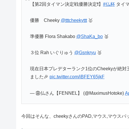
【第2回タイマン決定戦優勝決定❗️】
#仏杯
タイマ
優勝 Cheeky
@tttcheekyttt
🥇
準優勝 Flora Shakabo
@ShaKa_bo
🥈
３位 Rah いぐりゅう
@Gsnkryu
🥉
現在日本プレデターランク1位のCheekyが
ました🎉
pic.twitter.com/iBFEY65jkF
— 👺仏さん【FENNEL】 (@MaximusHotoke)
Ap
今回はそんな、cheekyさんのPAD,マウス,マウ