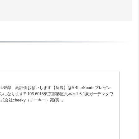
登録、高評価お願いします【所属】@SBI_eSportsプレゼン
なります〒106-6015東京都港区六本木1-6-1泉ガーデンタワ
株式会社cheeky（チーキー）宛(実
dPredator最終順位日本1位6回P...