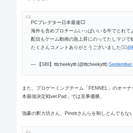
PCプレデター日本最速💥
海外も含めプロチームいっぱいいる中でとれて
配信もゲーム動画の急上昇にのってたしマジで嬉
たくさんコメントありがとうございました🙇‍♂️
@P
— 【SBI】tttcheekyttt (@tttcheekyttt)
September 
また、プロゲーミングチーム「FENNEL」のオー
本最強決定戦ver.Pad」では見事優勝。
強豪の釈カ坊さん、Pinotrさんらを制しとんでも