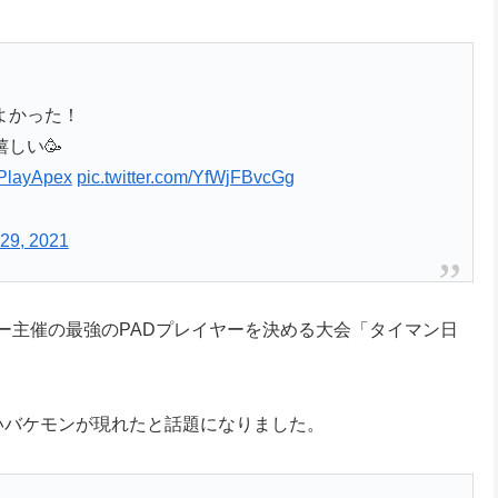
よかった！
しい🥳
layApex
pic.twitter.com/YfWjFBvcGg
29, 2021
ナー主催の最強のPADプレイヤーを決める大会「タイマン日
ないバケモンが現れたと話題になりました。