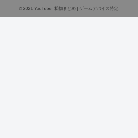
© 2021 YouTuber 私物まとめ | ゲームデバイス特定.