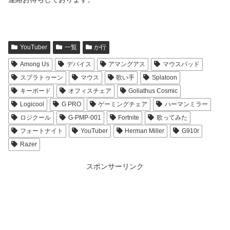
YouTuber
一覧
か行
Among Us
デバイス
アマングアス
マウスパッド
スプラトゥーン
マウス
歌い手
Splatoon
キーボード
オフィスチェア
Goliathus Cosmic
Logicool
G PRO
ゲーミングチェア
ハーマンミラー
ロジクール
G-PMP-001
Fortnite
歌ってみた
フォートナイト
YouTuber
Herman Miller
G910r
Razer
スポンサーリンク