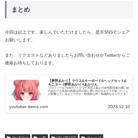
まとめ
今回は以上です。楽しんでいただけましたら、是非SNSでシェア
お願いします。
また、リクエストなどありましたらお問い合わせかTwitterからご
連絡お待ちしております。
【夢野あかり】マウス&キーボード&ヘッドセット&
モニター #夢野あかり #あかりん
プロフィールTwitchフォロワー30万人超えの女性配信者の濃いめ
のあかりん名前の由来は目の前に濃いめのカルピスがあったこと
が影響しているようですが・特徴的な声・特徴的なキャラクタ
ー・ボクっ娘と属性もりもりで濃いめの由来を忘れるぐらいにぴ
っ...
youtuber-items.com
2023.12.10