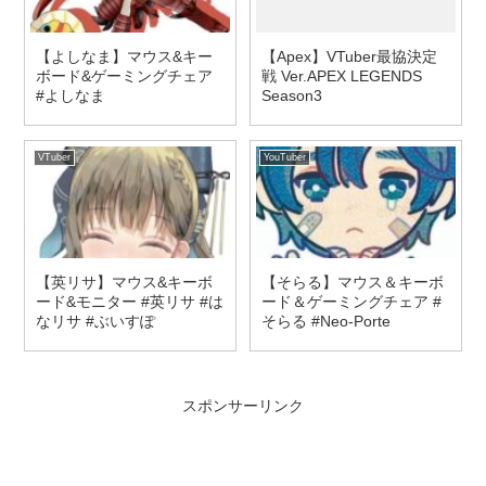
【よしなま】マウス&キー
【Apex】VTuber最協決定
ボード&ゲーミングチェア
戦 Ver.APEX LEGENDS
#よしなま
Season3
VTuber
YouTuber
【英リサ】マウス&キーボ
【そらる】マウス＆キーボ
ード&モニター #英リサ #は
ード＆ゲーミングチェア #
なリサ #ぶいすぽ
そらる #Neo-Porte
スポンサーリンク