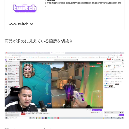
Twitchistheworld'sleadingvideoplatformandcommunityforgamers
.
www.twitch.tv
商品が多めに見えている箇所を切抜き