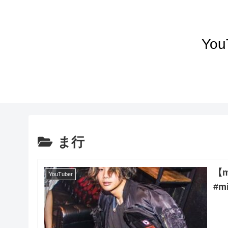
Yo
ま行
【
YouTuber
#m