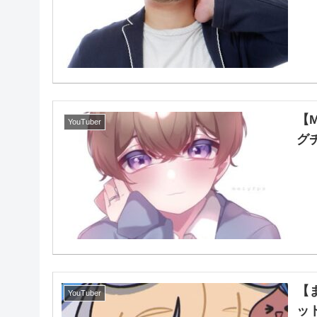
【
YouTuber
グチ
【
YouTuber
ッ