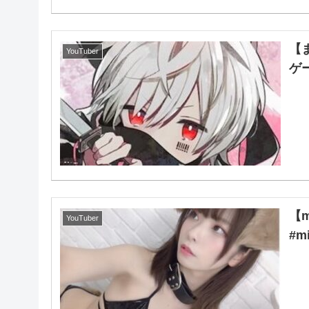
【
YouTuber
ゲー
【
YouTuber
#m