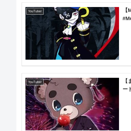
【
YouTuber
#M
【
YouTuber
ー