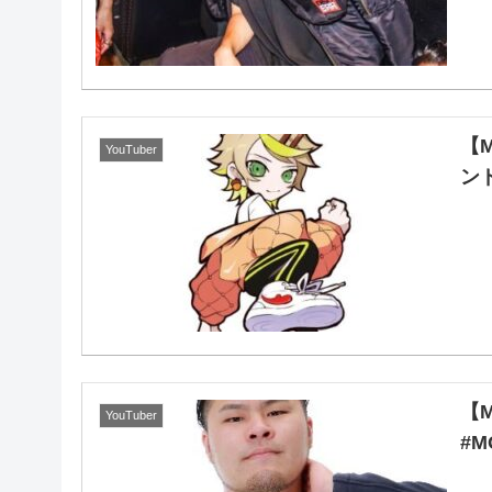
【
YouTuber
ン
【
YouTuber
#M