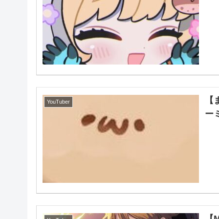
【
YouTuber
ー
【