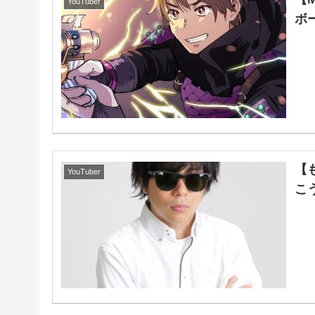
YouTuber
ボ
【
YouTuber
こ