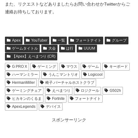
また、リクエストなどありましたらお問い合わせかTwitterからご
連絡お待ちしております。
Apex
YouTuber
一覧
フォートナイト
グループ
ゲームタイトル
大会
は行
UUUM
【Apex】えぺまつり (CR)
G PRO X
ゲーミング
マウス
ゲーム
キーボード
ハーマンミラー
うんこマントリオ
Logicool
HermanMiller
椅子.バーチャルホストクラブ
ゲーミングチェア
えぺまつり
ロジクール
G502h
ヒカキンのくるま
Fortnite
フォートナイト
ApexLegends
デバイス
スポンサーリンク