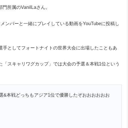
r部門所属のVanilLaさん。
ンバーと一緒にプレイしている動画をYouTubeに投稿し
選手としてフォートナイトの世界大会に出場したこともあ
た「スキャリワグカップ」では大会の予選＆本戦1位という
予選&本戦どっちもアジア1位で優勝したぞおおおおおお