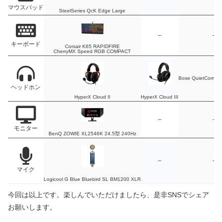
マウスパッド
SteelSeries QcK Edge Large
–
–
キーボード
Corsair K65 RAPIDFIRE
CherryMX Speed RGB COMPACT
Bose QuietComfort
ヘッドホン
HyperX Cloud II
HyperX Cloud III
–
–
モニター
BenQ ZOWIE XL2546K 24.5型 240Hz
–
–
マイク
Logicool G Blue Bluebird SL BM1200 XLR
今回は以上です。楽しんでいただけましたら、是非SNSでシェア
お願いします。