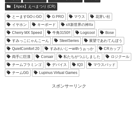
【Apex】えぺまつり (CR)
とーますGO☆GO
G PRO
マウス
花芽い社
イヤホン
キーボード
xX新世界の神Xx
Cherry MX Speed
牛角3150!!
Logicool
Bose
すみっこにゃんこーん
SteelSeries
展望であわてんぼう
QuietComfort 20
すみれいじーwithうぉっか
CRカップ
両手に巨漢
Corsair
私たちがつぶしました
ロジクール
チームフラミンゴ
デバイス
IQ3
マウスパッド
チームGG
Lupinus Virtual Games
スポンサーリンク