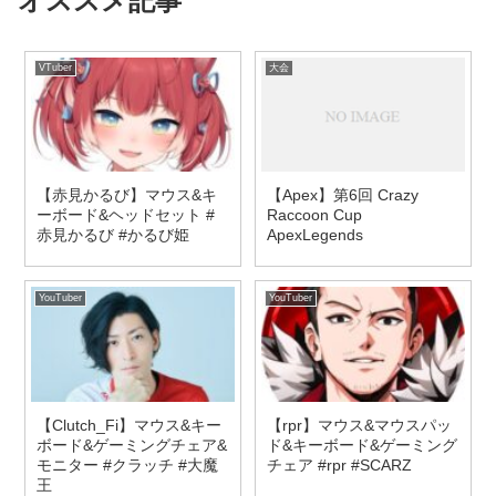
オススメ記事
VTuber
大会
【赤見かるび】マウス&キ
【Apex】第6回 Crazy
ーボード&ヘッドセット #
Raccoon Cup
赤見かるび #かるび姫
ApexLegends
YouTuber
YouTuber
【Clutch_Fi】マウス&キー
【rpr】マウス&マウスパッ
ボード&ゲーミングチェア&
ド&キーボード&ゲーミング
モニター #クラッチ #大魔
チェア #rpr #SCARZ
王