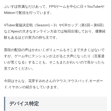
ぶいすぽ所属なだけあって、FPSゲームを中心に日々YouTubeや
Mildomで配信を行っています。
VTuber最協決定戦（Seazon1～3）やCRカップ（第1回～第6回）
などApexの大きなオンライン大会では毎回出場しており、優勝経
験もあるほどの実力の持ち主です。
普段の配信の声はかわいくボリュームもそこまで大きくはないで
すが、ゲーム中にテンションが上がると大声になったり（言葉遣
いが荒くなる）することも。そこもまたかわいいので良かったら
見てみてください。
今回はそんな、花芽すみれさんのマウス,マウスパッド,キーボー
ド,イヤホンの紹介をしていきます。
デバイス特定