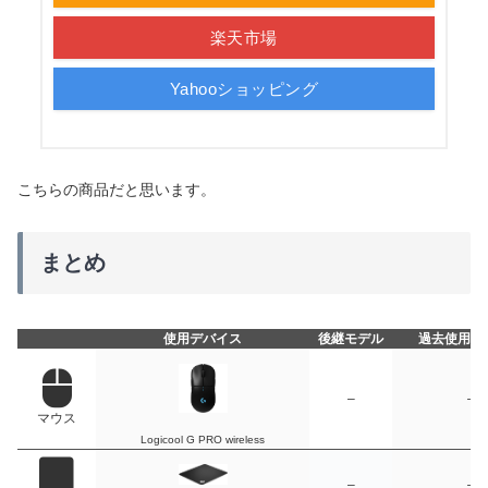
楽天市場
Yahooショッピング
こちらの商品だと思います。
まとめ
使用デバイス
後継モデル
過去使用デ
–
–
マウス
Logicool G PRO wireless
–
–