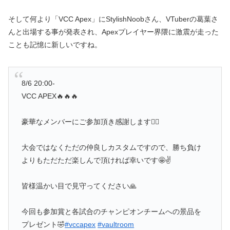
そして何より「VCC Apex」にStylishNoobさん、VTuberの葛葉さ
んと出場する事が発表され、Apexプレイヤー界隈に激震が走った
ことも記憶に新しいですね。
8/6 20:00-
VCC APEX🔥🔥🔥
豪華なメンバーにご参加頂き感謝します🙇‍♂️
大会ではなくただの仲良しカスタムですので、勝ち負け
よりもただただ楽しんで頂ければ幸いです🤩✌️
皆様温かい目で見守ってください🙏
今回も参加賞と各試合のチャンピオンチームへの景品を
プレゼント🤣
#vccapex
#vaultroom