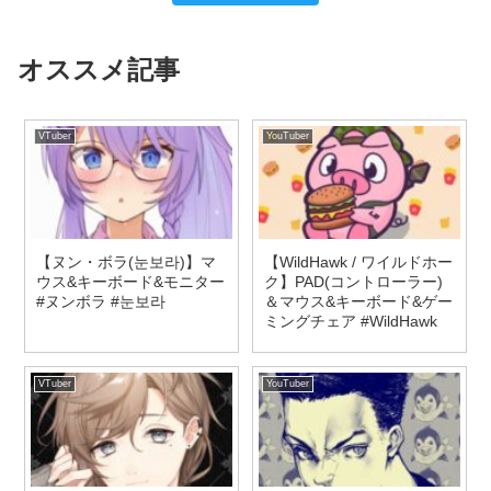
オススメ記事
VTuber
YouTuber
【ヌン・ボラ(눈보라)】マ
【WildHawk / ワイルドホー
ウス&キーボード&モニター
ク】PAD(コントローラー)
#ヌンボラ #눈보라
＆マウス&キーボード&ゲー
ミングチェア #WildHawk
VTuber
YouTuber