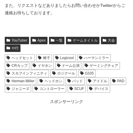
また、リクエストなどありましたらお問い合わせかTwitterからご
連絡お待ちしております。
YouTuber
Apex
一覧
ゲームタイトル
大会
や行
ヘッドセット
椅子
Logicool
ハーマンミラー
CRカップ
イヤホン
ドーム公演
ゲーミングチェア
スカフインフィニティ
ロジクール
G335
Herman Miller
ヘッドホン
パッド
アイドル
PAD
ジャニーズ
コントローラー
SCUF
デバイス
スポンサーリンク