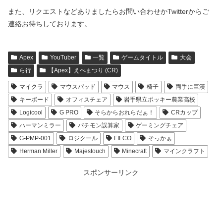
また、リクエストなどありましたらお問い合わせかTwitterからご
連絡お待ちしております。
Apex
YouTuber
一覧
ゲームタイトル
大会
ら行
【Apex】えぺまつり (CR)
マイクラ
マウスパッド
マウス
椅子
両手に巨漢
キーボード
オフィスチェア
岩手県立ポッキー農業高校
Logicool
G PRO
そらからおれらだぁ！
CRカップ
ハーマンミラー
パチモン誤算家
ゲーミングチェア
G-PMP-001
ロジクール
FILCO
そっかぁ
Herman Miller
Majestouch
Minecraft
マインクラフト
スポンサーリンク