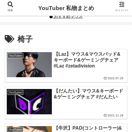
YouTuberや人気インフルエンサーの私物まとめです。
YouTuber 私物まとめ
検索
サイドバー
おすすめマウス
椅子
【Laz】マウス&マウスパッド&
YouTuber
キーボード&ゲーミングチェア
#Laz #zetadivision
2022.07.25
【だんたい】マウス&キーボード
YouTuber
&ゲーミングチェア #だんたい
2021.11.18
【牛沢】PAD(コントローラー)&
YouTuber