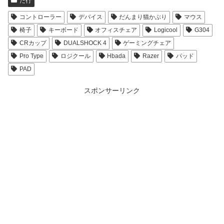
た行
コントローラー
デバイス
だんまり猫かぶり
マウス
椅子
キーボード
オフィスチェア
Logicool
G304
CRカップ
DUALSHOCK 4
ゲーミングチェア
Pro Type
ロジクール
Hbada
Razer
パッド
PAD
スポンサーリンク