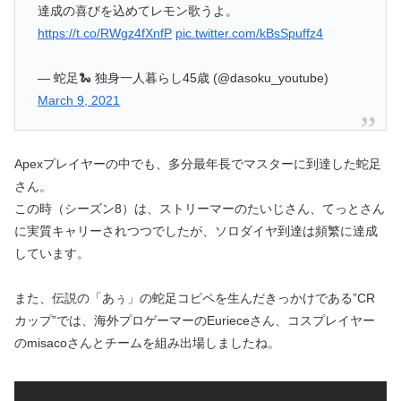
達成の喜びを込めてレモン歌うよ。
https://t.co/RWgz4fXnfP
pic.twitter.com/kBsSpuffz4
— 蛇足🐍 独身一人暮らし45歳 (@dasoku_youtube)
March 9, 2021
Apexプレイヤーの中でも、多分最年長でマスターに到達した蛇足
さん。
この時（シーズン8）は、ストリーマーのたいじさん、てっとさん
に実質キャリーされつつでしたが、ソロダイヤ到達は頻繁に達成
しています。
また、伝説の「あぅ」の蛇足コピペを生んだきっかけである”CR
カップ”では、海外プロゲーマーのEurieceさん、コスプレイヤー
のmisacoさんとチームを組み出場しましたね。