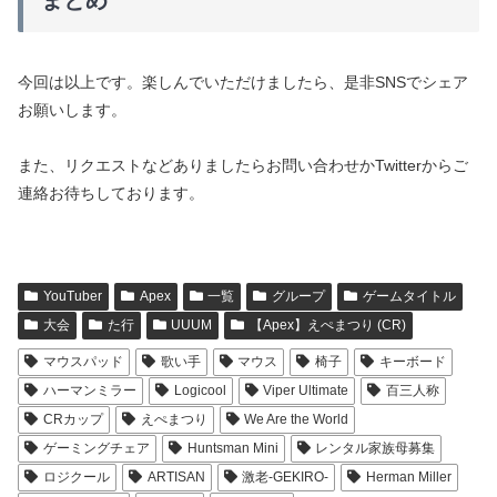
まとめ
今回は以上です。楽しんでいただけましたら、是非SNSでシェア
お願いします。
また、リクエストなどありましたらお問い合わせかTwitterからご
連絡お待ちしております。
YouTuber
Apex
一覧
グループ
ゲームタイトル
大会
た行
UUUM
【Apex】えぺまつり (CR)
マウスパッド
歌い手
マウス
椅子
キーボード
ハーマンミラー
Logicool
Viper Ultimate
百三人称
CRカップ
えぺまつり
We Are the World
ゲーミングチェア
Huntsman Mini
レンタル家族母募集
ロジクール
ARTISAN
激老-GEKIRO-
Herman Miller