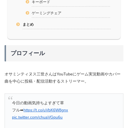
キーボード
ゲーミングチェア
まとめ
プロフィール
オサミンティヌス三世さんはYouTubeにゲーム実況動画やカバー
曲を中心に投稿・配信活動するストリーマー。
今日の動画気持ちよすぎて草
フル➡︎
https://t.co/uVbK6W8gnx
pic.twitter.com/chuaVGpu6u