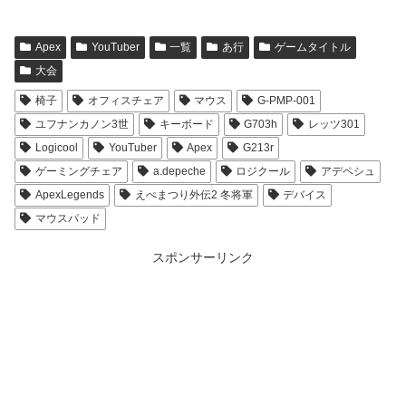
Apex
YouTuber
一覧
あ行
ゲームタイトル
大会
椅子
オフィスチェア
マウス
G-PMP-001
ユフナンカノン3世
キーボード
G703h
レッツ301
Logicool
YouTuber
Apex
G213r
ゲーミングチェア
a.depeche
ロジクール
アデペシュ
ApexLegends
えぺまつり外伝2 冬将軍
デバイス
マウスパッド
スポンサーリンク