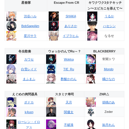
星春隊
Escape From CR
キワクワク3タテキッチ
ン〜エビカニを添えて〜
渋谷ハル
SHAKA
うるか
BobSappAim
ありさか
ハセシン
なるせ
星川サラ
イブラヒム
冬虫歌奏
ウォッかのんでRu～？
BLACKBERRY
常闇トワ
カワセ
Wokka
白雪レイド
TIE_Ru
Mondo
まふまふ
酢酸かのん
橘ひなの
えぐめの拷問器具
スタミナ寿司
ZNR△
ボドカ
天月
胡桃のあ
Zeder
k4sen
関優太
ローレン・イロ
不破湊
如月れん
アス