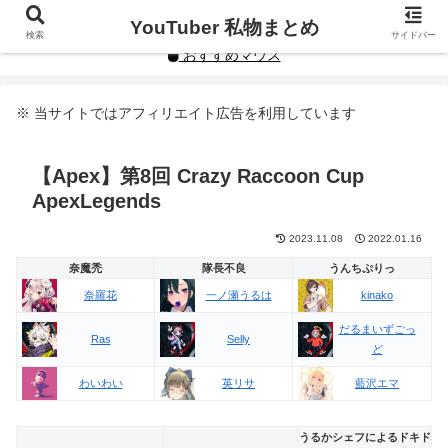
YouTuberや人気インフルエンサーの私物まとめです。
YouTuber 私物まとめ
検索
サイドバー
おすすめマウス
※ 当サイトではアフィリエイト広告を利用しています
【Apex】第8回 Crazy Raccoon Cup
ApexLegends
2023.11.08
2022.01.16
奈魔禿
隊長不良
うんちぷりっ
奈羅花
一ノ瀬うるは
kinako
だるまいずごっ
Ras
Selly
ど
わいわい
英リサ
藍沢エマ
うるかシェフによるドキド