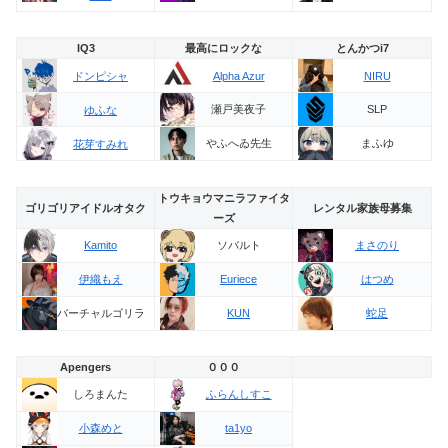
IQ3
最高にロックな
とんかつi7
ドンピシャ
Alpha Azur
NIRU
瀬戸美夜子
SLP
ゆふな
やふへゐ先生
まふゆ
花芽すみれ
トウキョウマニラファイタ
ゴリゴリアイドルオタク
レンタル家族母募集
ーズ
ソバルト
Kamito
まさのり
伊織もえ
Euriece
はつめ
バーチャルゴリラ
KUN
蛇足
Apengers
０００
しろまんた
ふらんしすこ
小森めと
ta1yo