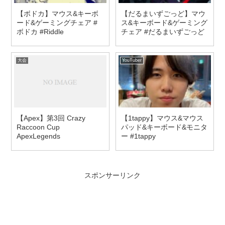
【ボドカ】マウス&キーボ
【だるまいずごっど】マウ
ード&ゲーミングチェア #
ス&キーボード&ゲーミング
ボドカ #Riddle
チェア #だるまいずごっど
大会
YouTuber
【Apex】第3回 Crazy
【1tappy】マウス&マウス
Raccoon Cup
パッド&キーボード&モニタ
ApexLegends
ー #1tappy
スポンサーリンク