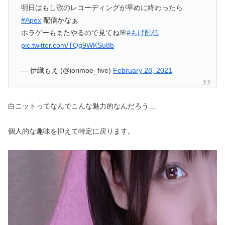
明日はもし歌のレコーディングが早めに終わったら
#Apex
配信かなぁ
ホラゲーもまたやるので見てね🌸
#もげ配信
pic.twitter.com/TQg9WKSu8b
— 伊織もえ (@iorimoe_five)
February 28, 2021
白ニットってなんでこんな魅力的なんだろう…
個人的な趣味を抑えて特定に戻ります。