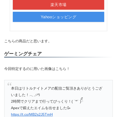
楽天市場
Yahooショッピング
こちらの商品だと思います。
ゲーミングチェア
今回特定するのに用いた画像はこちら！
本日はリトルナイトメアの配信ご覧頂きありがとうござ
いました！𓂃 𓈒𓏸*꒱
2時間でクリアまで行ってびっくり！( ˙꒳​˙ )ིྀ
Apexで鍛えたエイムを出せました🥳
https://t.co/MB2s2J5TmH