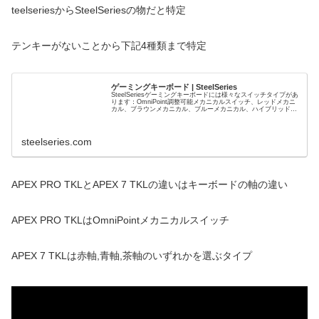
teelseriesからSteelSeriesの物だと特定
テンキーがないことから下記4種類まで特定
ゲーミングキーボード | SteelSeries
SteelSeriesゲーミングキーボードには様々なスイッチタイプがあ
ります：OmniPoint調整可能メカニカルスイッチ、レッドメカニ
カル、ブラウンメカニカル、ブルーメカニカル、ハイブリッドメ
カニカル、メンブレンなど、様々なスイッチタイプをご用意して
います。
steelseries.com
APEX PRO TKLとAPEX 7 TKLの違いはキーボードの軸の違い
APEX PRO TKLはOmniPointメカニカルスイッチ
APEX 7 TKLは赤軸,青軸,茶軸のいずれかを選ぶタイプ