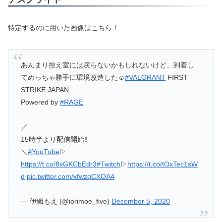
特定するのに用いた画像はこちら！
あんまり控え室には戻らないかもしれないけど、到着し
てめっちゃ勝手に環境改造した☺️
#VALORANT
FIRST
STRIKE JAPAN
Powered by
#RAGE
／
15時半より配信開始‼️
＼
#YouTube
▷
https://t.co/8xGKCbEdr3
#Twitch
▷
https://t.co/tOxTec1sW
d
pic.twitter.com/xfwzqCXOA4
— 伊織もえ (@iorimoe_five)
December 5, 2020