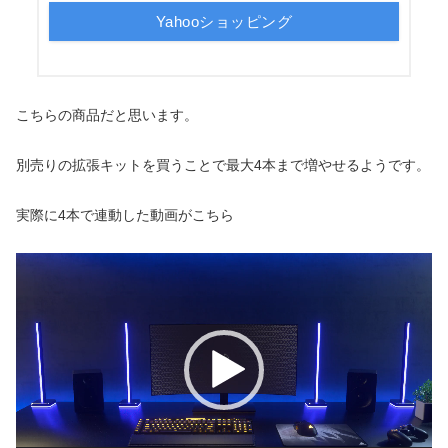
Yahooショッピング
こちらの商品だと思います。
別売りの拡張キットを買うことで最大4本まで増やせるようです。
実際に4本で連動した動画がこちら
動
画
プ
レ
ー
ヤ
ー