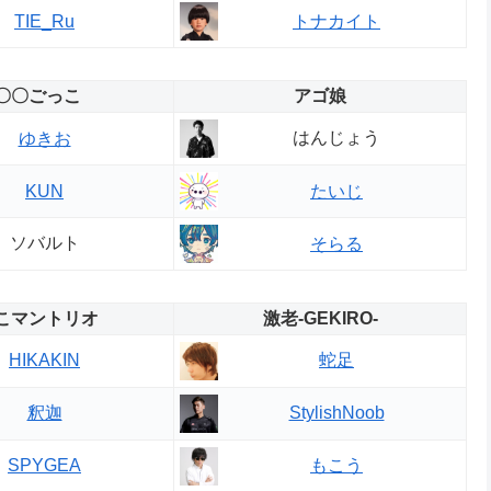
TIE_Ru
トナカイト
〇〇ごっこ
アゴ娘
はんじょう
ゆきお
KUN
たいじ
ソバルト
そらる
こマントリオ
激老-GEKIRO-
HIKAKIN
蛇足
釈迦
StylishNoob
SPYGEA
もこう