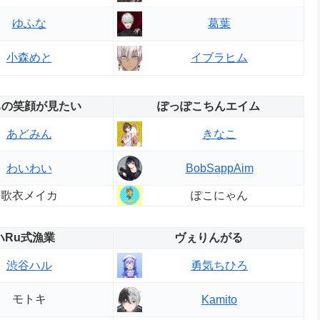
ゆふな
葛葉
小森めと
イブラヒム
ちの笑顔が見たい
ぽっぽこちんエイム
あどみん
きなこ
わいわい
BobSappAim
歌衣メイカ
ぽこにゃん
ハRu式漁業
ヴぇりんがる
渋谷ハル
勇気ちひろ
モトキ
Kamito