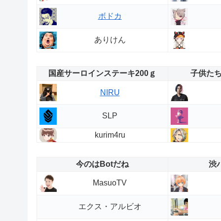
ボドカ
ありけん
国産サーロインステーキ200ｇ
子供た
NIRU
SLP
kurim4ru
今のはBotだね
渋
MasuoTV
エクス・アルビオ