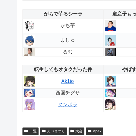
がちで芋るシーラ
道産子も
がち芋
ましゅ
るむ
転生してもオタクだった件
やば
Ak1to
西園チグサ
ヌンボラ
一覧
えぺまつり
大会
Apex