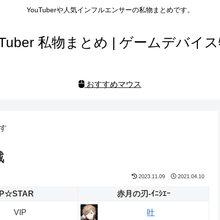
YouTuberや人気インフルエンサーの私物まとめです。
uTuber 私物まとめ | ゲームデバイ
おすすめマウス
す
戦
2023.11.09
2021.04.10
IP☆STAR
赤月の刃-ｲﾆｼｴｰ
VIP
叶