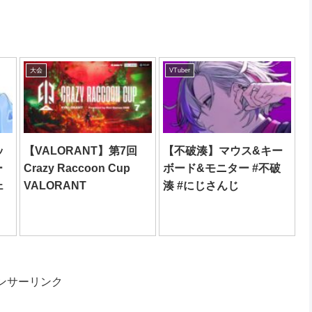
大会
VTuber
ッ
【VALORANT】第7回
【不破湊】マウス&キー
ー
Crazy Raccoon Cup
ボード&モニター #不破
ェ
VALORANT
湊 #にじさんじ
ンサーリンク