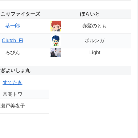
っこりファイターズ
ぽらいと
赤髪のとも
恭一郎
ポルンガ
Clutch_Fi
ろびん
Light
すぎよいしょ丸
すでたき
常闇トワ
瀬戸美夜子