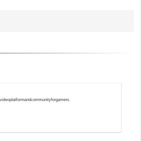
ngvideoplatformandcommunityforgamers.