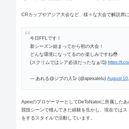
CRカップやアジア大会など、様々な大会で解説席
今日FFLです！
新シーズン始まってから初の大会！
どんな環境になってるのか楽しみですね😳
(スクリムではシア必須だったなぁ🤔)
https://t.
— あれる@ジブの人🦭 (@apexalelu)
August 10
ApexのプロゲーマーとしてDeToNatorに所属した
競技シーンで積んできた経験を生かし、現在ではストリ
をするスタイルで活動しています。