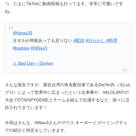
つ、たまにTikTokに動画投稿も行ってます。非常に可愛いです
ね。
@hinas33
タオルが何枚あっても足りない
#配信
#やらかし
#料理
#badday
#HiNas3
♬ Bad Day – Dayton
そんな彼女ですが、最近台湾の有名配信者であるDinTer氏（元LoL
プロ）によって世界中に広まったという出来事や、VALOLANTの
大会でDTN/SPYGEA氏とチームを組んで出場するなど、徐々に注
目されてきています！
今回はそんな、HiNas3さんのマウス,キーボード,ゲーミングチェ
アの紹介と特定をしていきます。