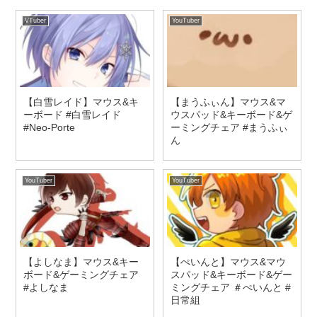
VTuber
YouTuber
【白雪レイド】マウス&キ
【まうふぃん】マウス&マ
ーボード #白雪レイド
ウスパッド&キーボード&ゲ
#Neo-Porte
ーミングチェア #まうふぃ
ん
YouTuber
YouTuber
【よしなま】マウス&キー
【ぺいんと】マウス&マウ
ボード&ゲーミングチェア
スパッド&キーボード&ゲー
#よしなま
ミングチェア ＃ぺいんと #
日常組