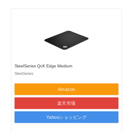
SteelSeries QcK Edge Medium
SteelSeries
Amazon
楽天市場
Yahooショッピング