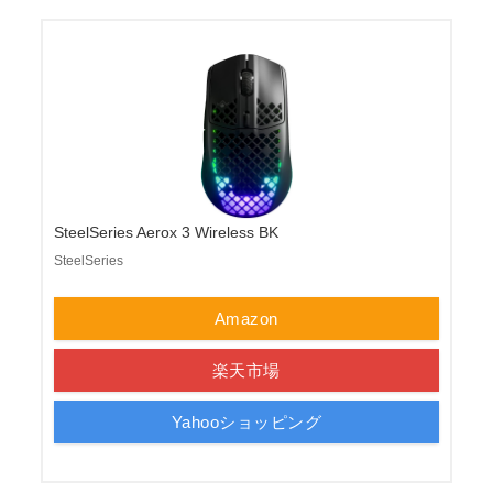
SteelSeries Aerox 3 Wireless BK
SteelSeries
Amazon
楽天市場
Yahooショッピング