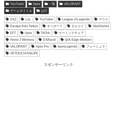
YouTuber
Apex
一覧
VALORANT
ゲームタイトル
は行
DXZ
LoL
YouTuber
League of Legends
マウス
Escape from Tarkov
キーボード
タルコフ
SteelSeries
EFT
Apex
TikTok
ゲーミングチェア
Aerox 3 Wireless
DXRacer
QcK Edge Medium
VALORANT
Apex Pro
ApexLegends
フォーミュラ
SETOUCHI ENLIFE
スポンサーリンク