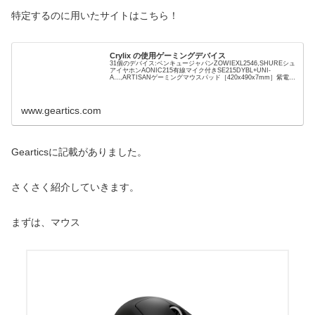
特定するのに用いたサイトはこちら！
Crylix の使用ゲーミングデバイス
31個のデバイス:ベンキュージャパンZOWIEXL2546,SHUREシュ
アイヤホンAONIC215有線マイク付きSE215DYBL+UNI-
A…,ARTISANゲーミングマウスパッド［420x490x7mm］紫電改
FXMIDXLサイズ…,varmilokoidaisyswitch,FinalmouseStarligh...
www.geartics.com
Gearticsに記載がありました。
さくさく紹介していきます。
まずは、マウス