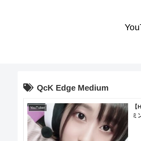
Yo
QcK Edge Medium
【
YouTuber
ミン