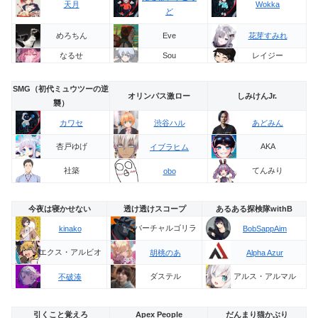
天月
Wokka
ど
めろちん
Eve
花芽すみれ
なるせ
Sou
レイジー
SMG（初代ミュウツーの逆
オリンパス激ロー
しみけんJr.
襲）
カワセ
渋谷ハル
あどみん
杏戸ゆげ
AKA
イブラヒム
社築
てんみり
obo
今夜は寝かせない
透け透けスコープ
あるある探検隊withB
バーチャルゴリラ
kinako
BobSappAim
エクス・アルビオ
胡桃のあ
Alpha Azur
ダステル
アルス・アルマル
不破湊
引くこと覚えろ
Apex People
だんまり猫かぶり