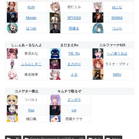
杏仁ミル
KUN
ゆふな
Mondo
SPYGEA
SHAKA
はつめ
関優太
つぶら
しぃぇあ～るなんよ
まだまえRu
ニルファーナ625
夜見れな
TIE_Ru
一ノ瀬うるは
ラトナ・プティ
ふらんしすこ
まさのり
椎名唯華
える
NIRU
コメデター禁止
キムチで殴るぞ
ソバルト
ヌンボラ
Ras
cpt
樋口楓
西園チグサ