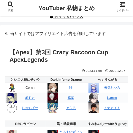
YouTuberや人気インフルエンサーの私物まとめです。
YouTuber 私物まとめ
検索
サイドバー
おすすめマウス
※ 当サイトではアフィリエイト広告を利用しています
【Apex】第3回 Crazy Raccoon Cup
ApexLegends
2023.11.08
2020.12.07
けいご大概にせいや
Dark Inferno Dragon
べぇりんがる
Cornn
叶
勇気ちひろ
ボドカ
葛葉
Kamito
じゃすぱー
そらる
トナカイト
R501ガビーン
異・武装達磨
すみれいじーwithうぉっか
だるまいずごっ