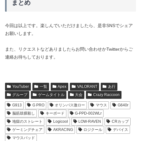
まとめ
今回は以上です。楽しんでいただけましたら、是非SNSでシェア
お願いします。
また、リクエストなどありましたらお問い合わせかTwitterからご
連絡お待ちしております。
YouTuber
一覧
Apex
VALORANT
あ行
グループ
ゲームタイトル
大会
Crazy Raccoon
G913
G PRO
オリンパス激ロー
マウス
G640r
脳筋鼓膜殺し
キーボード
G-PPD-002WLr
地獄のストレート
Logicool
LOW-RAVEN
CRカップ
ゲーミングチェア
AKRACING
ロジクール
デバイス
マウスパッド