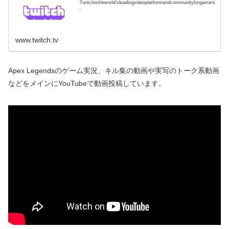
Twitchistheworld'sleadingvideoplatformandcommunityforgamers
.
www.twitch.tv
Apex Legendsのゲーム実況、キル集の動画や実写のトーク系動画
などをメインにYouTubeで動画投稿しています。