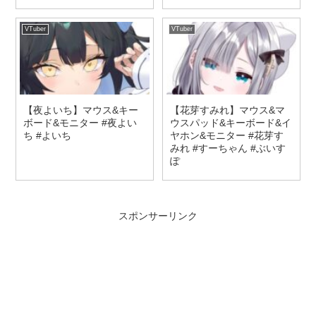
VTuber
VTuber
【夜よいち】マウス&キー
【花芽すみれ】マウス&マ
ボード&モニター #夜よい
ウスパッド&キーボード&イ
ち #よいち
ヤホン&モニター #花芽す
みれ #すーちゃん #ぶいす
ぽ
スポンサーリンク