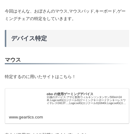
今回はそんな、おぼさんのマウス,マウスパッド,キーボード,ゲー
ミングチェアの特定をしていきます。
デバイス特定
マウス
特定するのに用いたサイトはこちら！
obo の使用ゲーミングデバイス
11個のデバイス:アサヒ飲料ウィルキンソンタンサン500ml×24
本,LogicoolG(ロジクールG)ゲーミングキーボードテンキーレスワ
イヤレスG913T…,LogicoolG(ロジクールG)G640r,LogicoolG(ロジ
クールG)PROXゲーミングヘッドセッ
ト,FinalMouseUltralight2Cap...
www.geartics.com