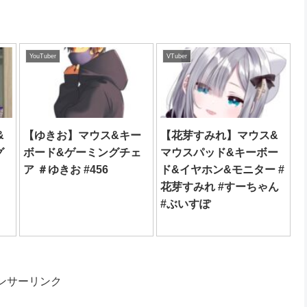
YouTuber
VTuber
&
【ゆきお】マウス&キー
【花芽すみれ】マウス&
グ
ボード&ゲーミングチェ
マウスパッド&キーボー
ア ＃ゆきお #456
ド&イヤホン&モニター #
花芽すみれ #すーちゃん
#ぶいすぽ
ンサーリンク