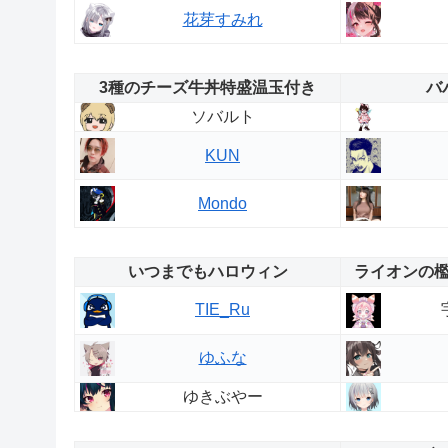
花芽すみれ
3種のチーズ牛丼特盛温玉付き
バ
ソバルト
KUN
Mondo
いつまでもハロウィン
ライオンの
TIE_Ru
ゆふな
ゆきぶやー