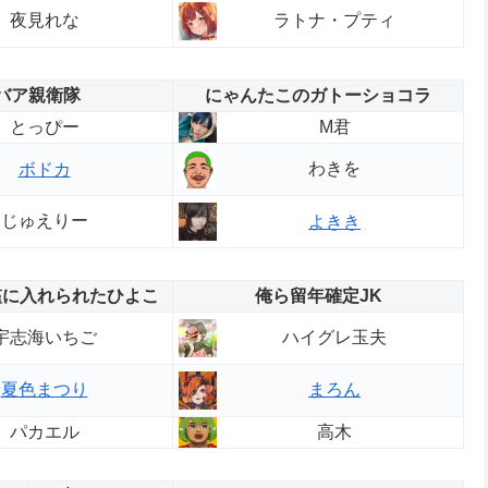
夜見れな
ラトナ・プティ
バア親衛隊
にゃんたこのガトーショコラ
とっぴー
M君
わきを
ボドカ
じゅえりー
よきき
檻に入れられたひよこ
俺ら留年確定JK
宇志海いちご
ハイグレ玉夫
夏色まつり
まろん
パカエル
高木