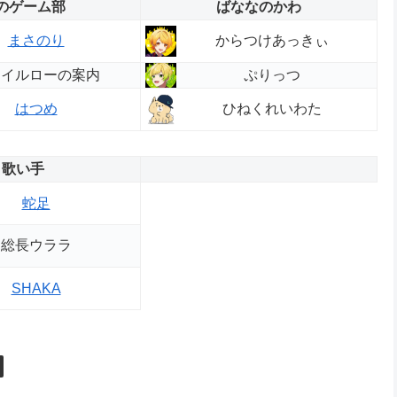
のゲーム部
ばななのかわ
からつけあっきぃ
まさのり
テイルローの案内
ぷりっつ
ひねくれいわた
はつめ
歌い手
蛇足
総長ウララ
SHAKA