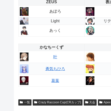
ZEUS
夜
あぽろ
Light
リ
あっく
かなちーくず
叶
勇気ちひろ
葛葉
一覧
Crazy Raccoon Cup(CRカップ)
大会
Apex