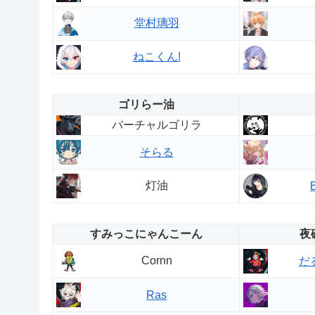
堂村璃羽
ねこくん!
ゴリらー油
バーチャルゴリラ
そらる
灯油
すみっこにゃんこーん
夜
Cornn
だ
Ras