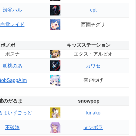
渋谷ハル
cpt
西園チグサ
白雪レイド
ボノボ
キッズステーション
ボスナ
エクス・アルビオ
胡桃のあ
カワセ
杏戸ゆげ
BobSappAim
破のだるま
snowpop
るまいずごっど
kinako
不破湊
ヌンボラ