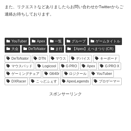
また、リクエストなどありましたらお問い合わせかTwitterからご
連絡お待ちしております。
YouTuber
Apex
一覧
グループ
ゲームタイトル
大会
DeToNator
ま行
【Apex】えぺまつり (CR)
DeToNator
DTN
マウス
デバイス
キーボード
マウスパッド
Logicool
G PRO
Apex
G PRO X
ゲーミングチェア
G640r
ロジクール
YouTuber
DXRacer
こっどふぇす
ApexLegends
プロゲーマー
スポンサーリンク