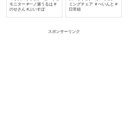
モニター #一ノ瀬うるは #
ミングチェア ＃ぺいんと #
のせさん #ぶいすぽ
日常組
スポンサーリンク