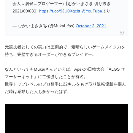
会人→居候→プロゲーマー)【むかいまさき 切り抜き
2021/09/03】
https://t.co/9JU0Xqcltt
@YouTube
より
— むかいまさき🦫 (@Mukai_fps)
October 2, 2021
元競技者としての実力は圧倒的で、素晴らしいゲームメイク力を
持ち、完璧すぎるオーダーができるプレイヤー。
なんといってもMukaiさんといえば、Apexの日韓大会「ALGS サ
マーサーキット」にて優勝したことが有名。
世界トップレベルのプロ相手に22キルをもぎ取り逆転優勝を掴ん
だ時は感動した人も多かったはず。