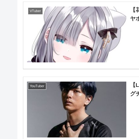
【
VTuber
ヤ
【
YouTuber
グチ