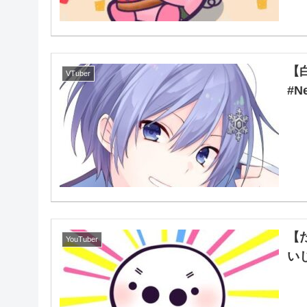
【
VTuber
#N
【
YouTuber
い