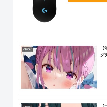
【
VTuber
グ
【
VTuber