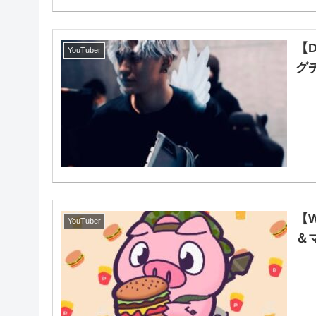
【
YouTuber
グチ
【W
YouTuber
＆