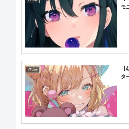
モ
【
VTuber
タ