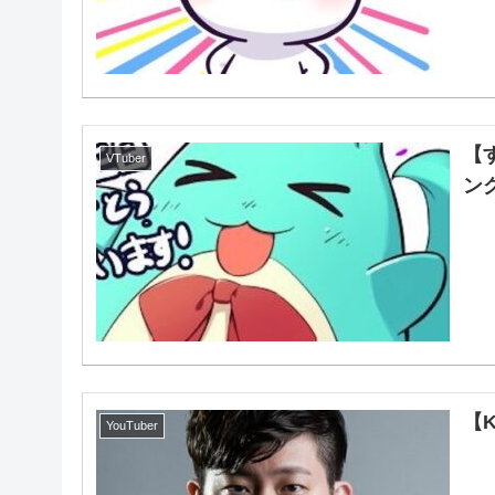
【
VTuber
ン
【
YouTuber