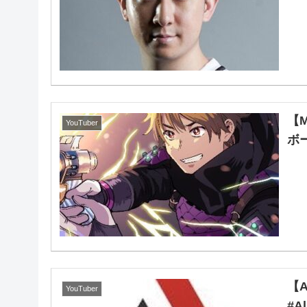
【
YouTuber
ボ
【
YouTuber
#A