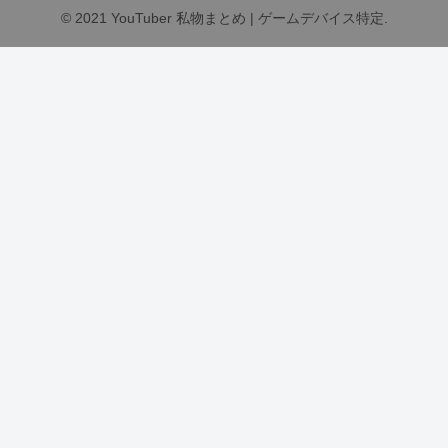
© 2021 YouTuber 私物まとめ | ゲームデバイス特定.