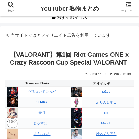
YouTuberや人気インフルエンサーの私物まとめです。
YouTuber 私物まとめ
検索
サイドバー
おすすめマウス
※ 当サイトではアフィリエイト広告を利用しています
【VALORANT】第1回 Riot Games ONE x
Crazy Raccoon Cup Special VALORANT
2023.11.08
2022.12.09
Team no Brain
アオイカギ
だるまいずごっど
ta1yo
SHAKA
ふらんしすこ
天月
cpt
じゃすぱー
Mondo
まうふぃん
鈴木ノリアキ