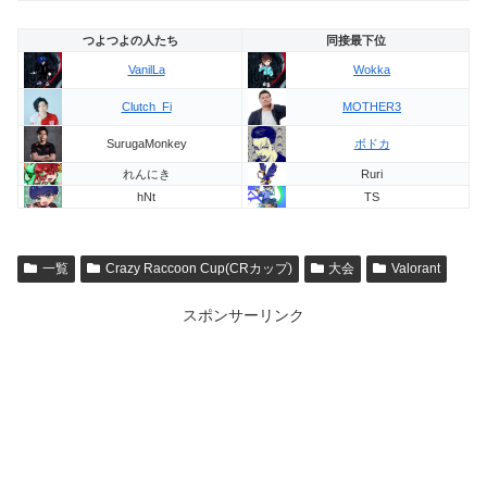
つよつよの人たち
同接最下位
VanilLa
Wokka
Clutch_Fi
MOTHER3
SurugaMonkey
ボドカ
れんにき
Ruri
hNt
TS
一覧
Crazy Raccoon Cup(CRカップ)
大会
Valorant
スポンサーリンク