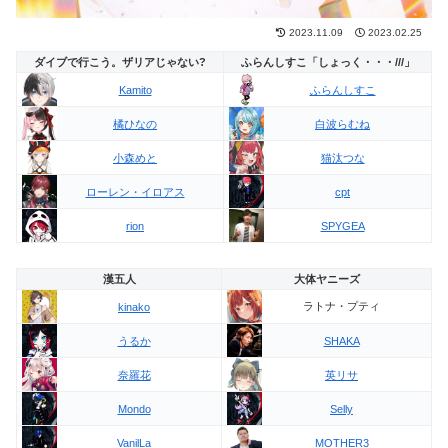
2023.11.09
2023.02.25
ダイブで行こう。ザリアじゃない?
ふらんしすこ「しょっく・・・///」
Kamito
ふらんしすこ
橘ひなの
白波らむね
小森めと
猫汰つな
ローレン・イロアス
cpt
rion
SPYGEA
漢五人
大体ヤニーズ
ラトナ・プティ
kinako
うるか
SHAKA
奈羅花
英リサ
Mondo
Selly
VanilLa
MOTHER3