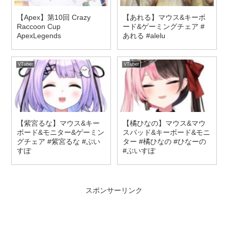
【Apex】第10回 Crazy
【あれる】マウス&キーボ
Raccoon Cup
ード&ゲーミングチェア #
ApexLegends
あれる #alelu
VTuber
VTuber
【紫宮るな】マウス&キー
【橘ひなの】マウス&マウ
ボード&モニター&ゲーミン
スパッド&キーボード&モニ
グチェア #紫宮るな #ぶい
ター #橘ひなの #ひなーの
すぽ
#ぶいすぽ
スポンサーリンク