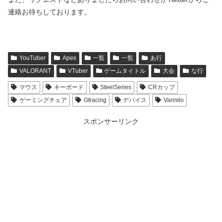
連絡お待ちしております。
YouTuber
Apex
一覧
一覧
あ行
VALORANT
VTuber
ゲームタイトル
大会
な行
マウス
キーボード
SteelSeries
CRカップ
ゲーミングチェア
Gtracing
デバイス
Varmilo
スポンサーリンク