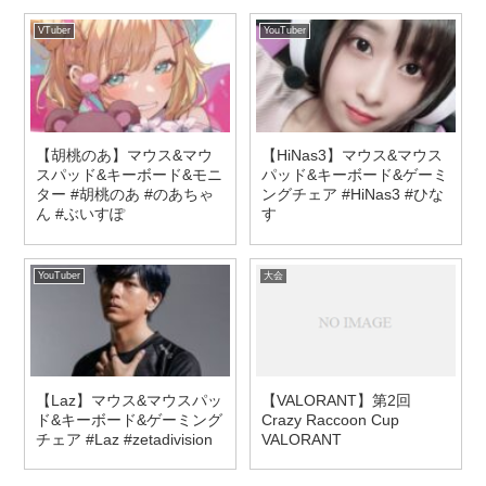
VTuber
YouTuber
【胡桃のあ】マウス&マウ
【HiNas3】マウス&マウス
スパッド&キーボード&モニ
パッド&キーボード&ゲーミ
ター #胡桃のあ #のあちゃ
ングチェア #HiNas3 #ひな
ん #ぶいすぽ
す
YouTuber
大会
【Laz】マウス&マウスパッ
【VALORANT】第2回
ド&キーボード&ゲーミング
Crazy Raccoon Cup
チェア #Laz #zetadivision
VALORANT