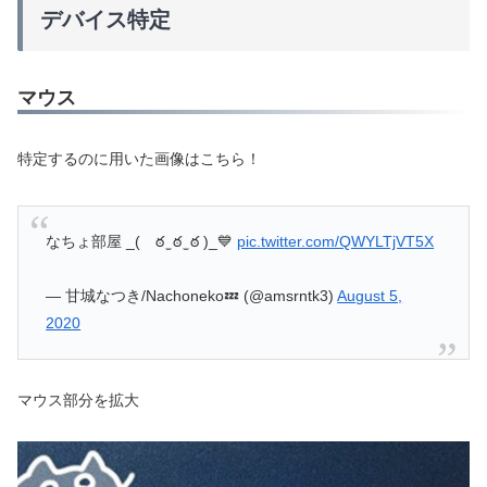
デバイス特定
マウス
特定するのに用いた画像はこちら！
なちょ部屋 _( ఠ ̫ ఠ ̫ ఠ )_💙
pic.twitter.com/QWYLTjVT5X
— 甘城なつき/Nachoneko💤 (@amsrntk3)
August 5,
2020
マウス部分を拡大