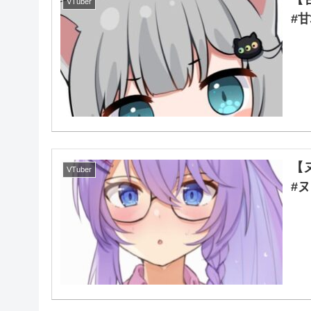
VTuber
#
【
VTuber
#