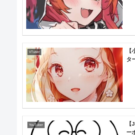
【
VTuber
タ
【
YouTuber
ーボ