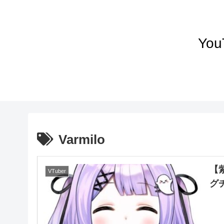
Yo
Varmilo
【
VTuber
グ