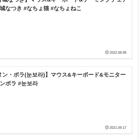
甘城なつき #なちょ猫 #なちょねこ
2022.08.08
ヌン・ボラ(눈보라)】マウス&キーボード&モニター
ヌンボラ #눈보라
2021.09.17