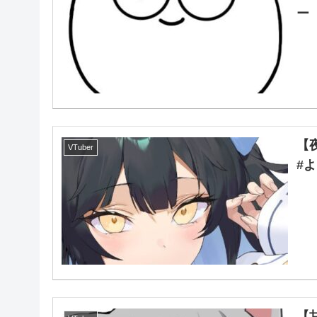
ー
【
VTuber
#
【