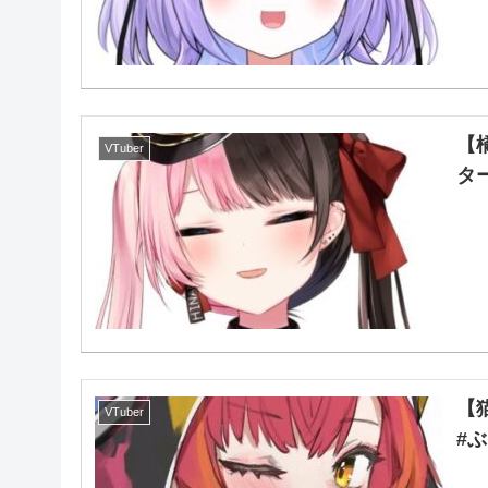
【
VTuber
タ
【
VTuber
#