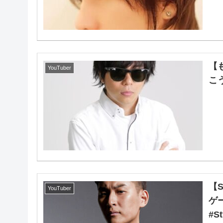
【
YouTuber
こ
【
YouTuber
ゲ
#S