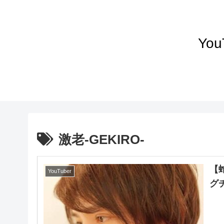
Yo
激老-GEKIRO-
【
YouTuber
グ