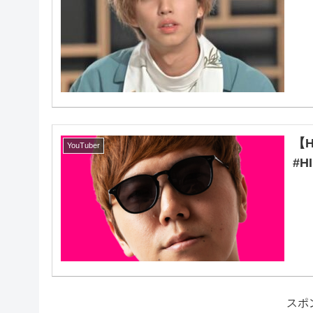
【
YouTuber
#H
スポ