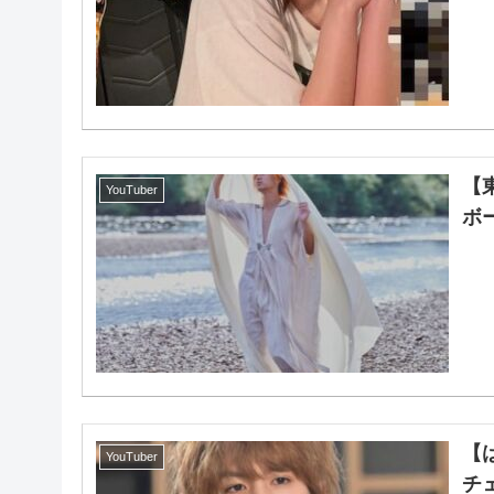
【
YouTuber
ボ
【
YouTuber
チ