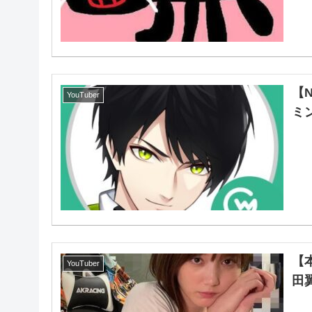
【
YouTuber
ミン
【
YouTuber
田