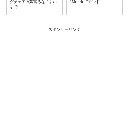
グチェア #紫宮るな #ぶい
#Mondo #モンド
すぽ
スポンサーリンク