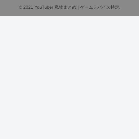
© 2021 YouTuber 私物まとめ | ゲームデバイス特定.