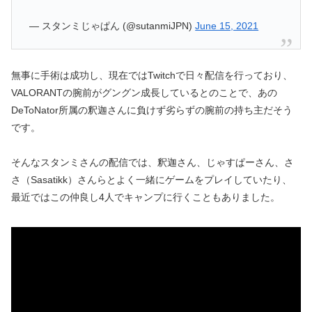
— スタンミじゃぱん (@sutanmiJPN)
June 15, 2021
無事に手術は成功し、現在ではTwitchで日々配信を行っており、
VALORANTの腕前がグングン成長しているとのことで、あの
DeToNator所属の釈迦さんに負けず劣らずの腕前の持ち主だそう
です。
そんなスタンミさんの配信では、釈迦さん、じゃすぱーさん、さ
さ（Sasatikk）さんらとよく一緒にゲームをプレイしていたり、
最近ではこの仲良し4人でキャンプに行くこともありました。