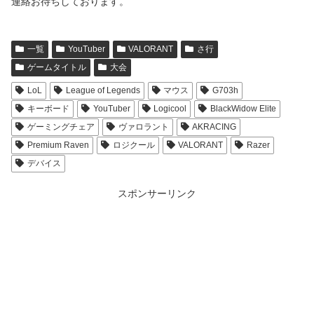
連絡お待ちしております。
一覧
YouTuber
VALORANT
さ行
ゲームタイトル
大会
LoL
League of Legends
マウス
G703h
キーボード
YouTuber
Logicool
BlackWidow Elite
ゲーミングチェア
ヴァロラント
AKRACING
Premium Raven
ロジクール
VALORANT
Razer
デバイス
スポンサーリンク