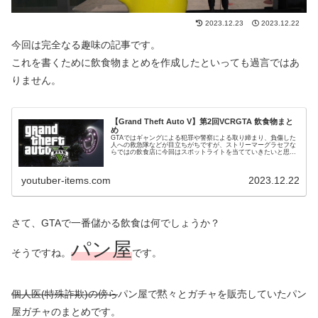
2023.12.23
2023.12.22
今回は完全なる趣味の記事です。
これを書くために飲食物まとめを作成したといっても過言ではあ
りません。
【Grand Theft Auto V】第2回VCRGTA 飲食物まと
め
GTAではギャングによる犯罪や警察による取り締まり、負傷した
人への救急隊などが目立ちがちですが、ストリーマーグラセフな
らではの飲食店に今回はスポットライトを当てていきたいと思い
ます。VCRGTAの飲食店は『喫茶店』『ピザ屋』『犬カフェ』
『猫...
youtuber-items.com
2023.12.22
さて、GTAで一番儲かる飲食は何でしょうか？
パン屋
そうですね。
です。
個人医(特殊詐欺)の傍ら
パン屋で黙々とガチャを販売していたパン
屋ガチャのまとめです。