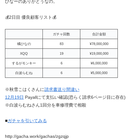
ひなーのありがとうなの。
💰2日目 優良顧客リスト💰
ガチャ回数
合計金額
橘ひなの
83
¥78,000,000
XQQ
19
¥19,000,000
するがモンキー
6
¥6,000,000
白波らむね
6
¥5,000,000
※秋雪こはくさんに
請求書送り間違い
12月19日
Payallにて支払い確認(恐らく請求6ページ目に存在)
※白波らむねさん1回分を車修理費で相殺
■
ガチャを引いてみる
http://gacha.work/gachas/zgzqjp