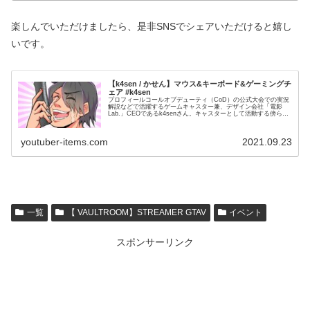
楽しんでいただけましたら、是非SNSでシェアいただけると嬉し
いです。
【k4sen / かせん】マウス&キーボード&ゲーミングチ
ェア #k4sen
プロフィールコールオブデューティ（CoD）の公式大会での実況
解説などで活躍するゲームキャスター兼、デザイン会社「電影
Lab.」CEOであるk4senさん。キャスターとして活動する傍ら、
自身のゲーム知識・スキルを生かしストリーマーとしても活動...
youtuber-items.com
2021.09.23
一覧
【 VAULTROOM】STREAMER GTAV
イベント
スポンサーリンク