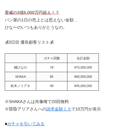
脅威の3億6,000万円超え！？
パン屋の1日の売上とは思えない金額…
ひなーのいつもありがとうなの。
💰3日目 優良顧客リスト💰
ガチャ回数
合計金額
橘ひなの
78
¥70,000,000
SHAKA
85
¥60,000,000
鈴木ノリアキ
48
¥45,000,000
※SHAKAさんは肖像権で20回無料
※昏昏アリアさんへの
請求金額ミス
で10万円が表示
■
ガチャを引いてみる