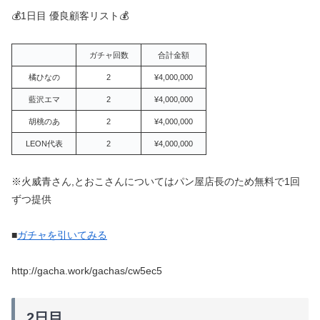
💰1日目 優良顧客リスト💰
ガチャ回数
合計金額
橘ひなの
2
¥4,000,000
藍沢エマ
2
¥4,000,000
胡桃のあ
2
¥4,000,000
LEON代表
2
¥4,000,000
※火威青さん,とおこさんについてはパン屋店長のため無料で1回
ずつ提供
■
ガチャを引いてみる
http://gacha.work/gachas/cw5ec5
2日目