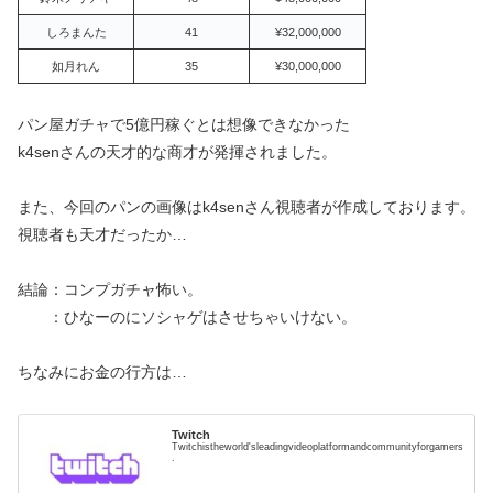
しろまんた
41
¥32,000,000
如月れん
35
¥30,000,000
パン屋ガチャで5億円稼ぐとは想像できなかった
k4senさんの天才的な商才が発揮されました。
また、今回のパンの画像はk4senさん視聴者が作成しております。
視聴者も天才だったか…
結論：コンプガチャ怖い。
：ひなーのにソシャゲはさせちゃいけない。
ちなみにお金の行方は…
Twitch
Twitchistheworld'sleadingvideoplatformandcommunityforgamers
.