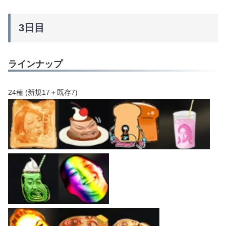
3日目
ラインナップ
24種 (新規17＋既存7)