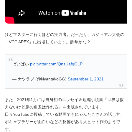
けどマスターに行くほどの実力者。だったり、カジュアル大会の
「VCC APEX」に出場しています。酔拳かな？
ばいばい
pic.twitter.com/QnsUafgGLP
— ナツラブ (@NyantakoGG)
September 1, 2021
また、2021年1月には自身初のエッセイ＆短編小説集『世界は救
えないけど豚の角煮は作れる』を出版されています。
日々YouTubeに投稿している動画でもにゃんたこさんの話し方、
ボキャブラリーが面白いなどの反響があり大ヒット作のようで
す。