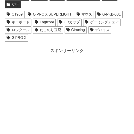
な行
GT909
G PRO X SUPERLIGHT
マウス
G-PKB-001
キーボード
Logicool
CRカップ
ゲーミングチェア
ロジクール
たこのり豆腐
Gtracing
デバイス
G PRO X
スポンサーリンク