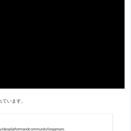
くれています。
ngvideoplatformandcommunityforgamers.