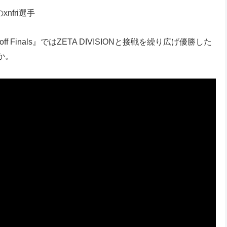
nfri選手
 Finals』ではZETA DIVISIONと接戦を繰り広げ優勝した
か。