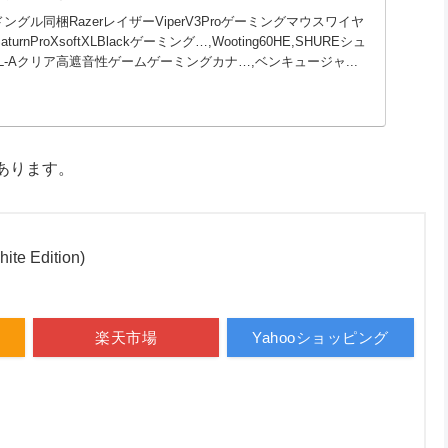
zドングル同梱RazerレイザーViperV3Proゲーミングマウスワイヤ
rSaturnProXsoftXLBlackゲーミング…,Wooting60HE,SHUREシュ
CL-Aクリア高遮音性ゲームゲーミングカナ…,ベンキュージャ...
あります。
ite Edition)
楽天市場
Yahooショッピング