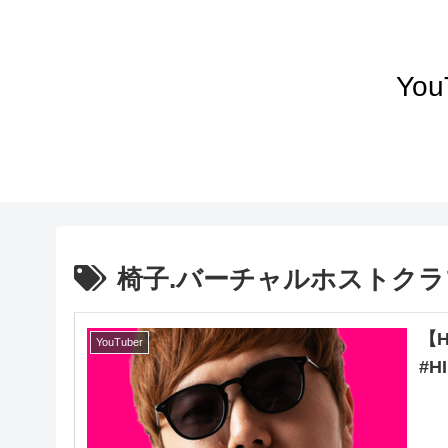
Yo
椅子.バーチャルホストクラ
【
YouTuber
#H