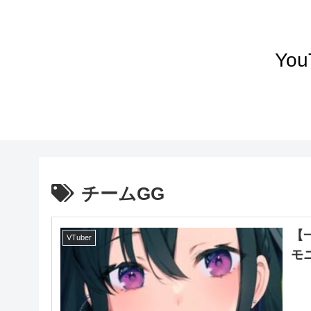
Yo
チームGG
【
VTuber
モ