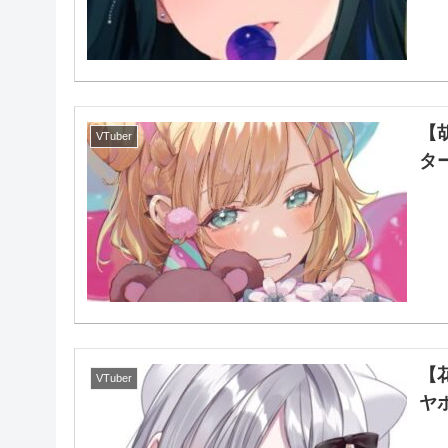
【
VTuber
タ
【
VTuber
ヤ