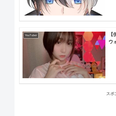
【
YouTuber
ウ
スポ