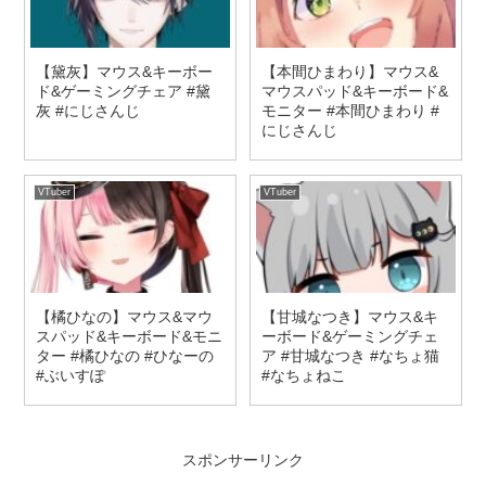
【黛灰】マウス&キーボー
【本間ひまわり】マウス&
ド&ゲーミングチェア #黛
マウスパッド&キーボード&
灰 #にじさんじ
モニター #本間ひまわり #
にじさんじ
VTuber
VTuber
【橘ひなの】マウス&マウ
【甘城なつき】マウス&キ
スパッド&キーボード&モニ
ーボード&ゲーミングチェ
ター #橘ひなの #ひなーの
ア #甘城なつき #なちょ猫
#ぶいすぽ
#なちょねこ
スポンサーリンク