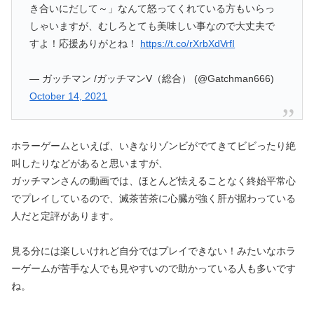
き合いにだして～」なんて怒ってくれている方もいらっ
しゃいますが、むしろとても美味しい事なので大丈夫で
すよ！応援ありがとね！
https://t.co/rXrbXdVrfI
— ガッチマン /ガッチマンV（総合） (@Gatchman666)
October 14, 2021
ホラーゲームといえば、いきなりゾンビがでてきてビビったり絶
叫したりなどがあると思いますが、
ガッチマンさんの動画では、ほとんど怯えることなく終始平常心
でプレイしているので、滅茶苦茶に心臓が強く肝が据わっている
人だと定評があります。
見る分には楽しいけれど自分ではプレイできない！みたいなホラ
ーゲームが苦手な人でも見やすいので助かっている人も多いです
ね。