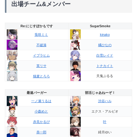
出場チーム&メンバー
Re:にじすぽかもです
SugarSmoke
兎咲ミミ
kinako
不破湊
橘ひなの
イブラヒム
白雪レイド
英リサ
トナカイト
天鬼ぷるる
猫麦とろろ
最速バーガー
部活じゃあねーぞ！
一ノ瀬うるは
渋谷ハル
エクス・アルビオ
小森めと
赤見かるび
叶
緋月ゆい
恭一郎