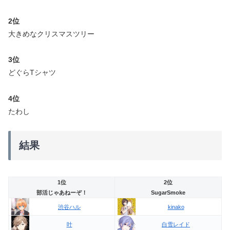
2位
大きめなクリスマスツリー
3位
どぐらTシャツ
4位
たわし
結果
1位
2位
部活じゃあねーぞ！
SugarSmoke
渋谷ハル
kinako
叶
白雪レイド