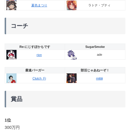
ラトナ・プティ
夏色まつり
コーチ
Re:にじすぽかもです
SugarSmoke
ade
rion
最速バーガー
部活じゃあねーぞ！
Clutch_Fi
mittiii
賞品
1位
300万円