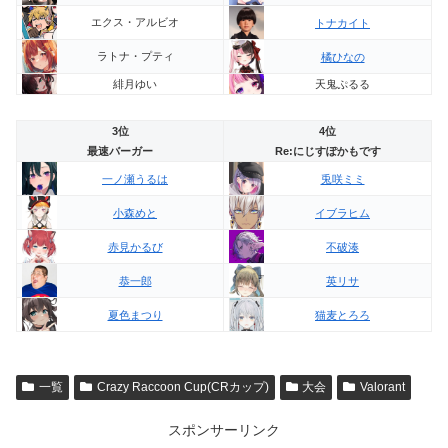
エクス・アルビオ
トナカイト
ラトナ・プティ
橘ひなの
緋月ゆい
天鬼ぷるる
3位
4位
最速バーガー
Re:にじすぽかもです
一ノ瀬うるは
兎咲ミミ
小森めと
イブラヒム
赤見かるび
不破湊
恭一郎
英リサ
夏色まつり
猫麦とろろ
一覧
Crazy Raccoon Cup(CRカップ)
大会
Valorant
スポンサーリンク