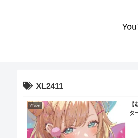
Yo
XL2411
【
VTuber
タ