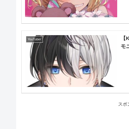
【
YouTuber
モニ
スポ