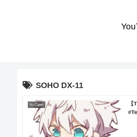
Yo
SOHO DX-11
【
YouTuber
#T