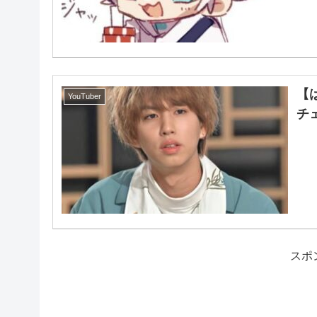
【
YouTuber
チ
スポ