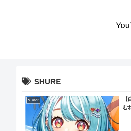
Yo
SHURE
【
VTuber
む