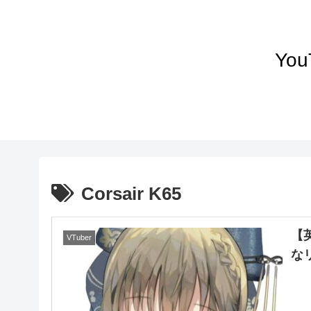
Yo
Corsair K65
【
VTuber
な