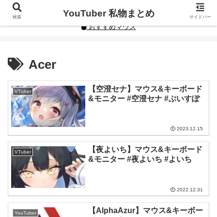
YouTuberや人気インフルエンサーの私物まとめです。
YouTuber 私物まとめ
検索
サイドバー
おすすめマウス
Acer
【空澄セナ】マウス&キーボード
VTuber
&モニター #空澄セナ #ぶいすぽ
2023.12.15
【夜よいち】マウス&キーボード
VTuber
&モニター #夜よいち #よいち
2022.12.31
【AlphaAzur】マウス&キーボー
YouTuber