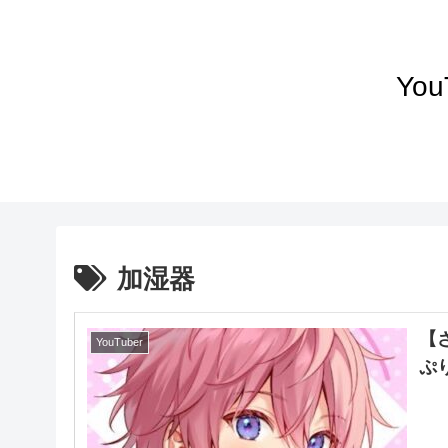
Yo
加湿器
【
YouTuber
ぷ