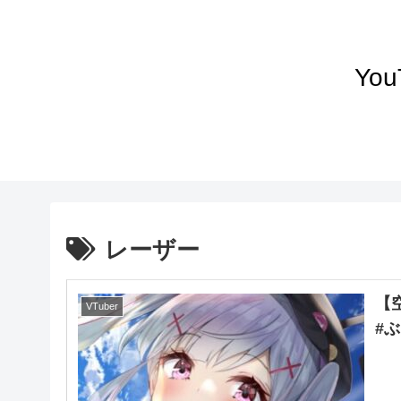
Yo
レーザー
【
VTuber
#