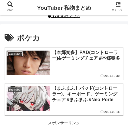
YouTuberや人気インフルエンサーの私物まとめです。
YouTuber 私物まとめ
検索
サイドバー
おすすめマウス
ポケカ
【本郷奏多】PAD(コントローラ
YouTuber
ー)&ゲーミングチェア #本郷奏多
2021.10.30
【まふまふ】パッド(コントロー
YouTuber
ラー)、キーボード、ゲーミング
チェア #まふまふ #Neo-Porte
2021.08.16
スポンサーリンク