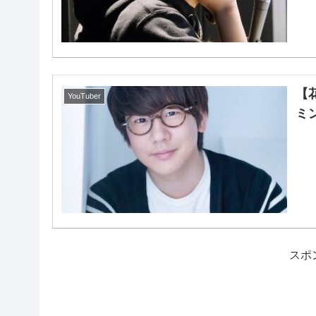
【
YouTuber
ミ
スポ